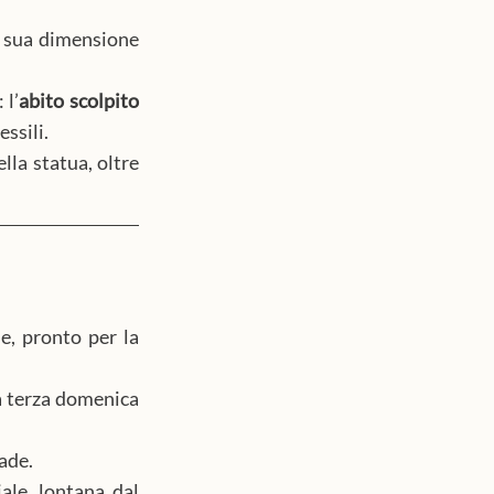
a sua dimensione 
 l’
abito scolpito 
ssili.
lla statua, oltre 
Conclusa la Vestizione, il simulacro viene disposto sulla pedana processionale, pronto per la 
 terza domenica 
ade.
le, lontana dal 