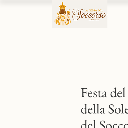
Festa del
della So
del Socc