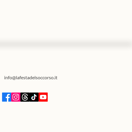
info@lafestadelsoccorso.it
sione luminarie Festa del
rso 2026: questa sera in
a Incoronazione