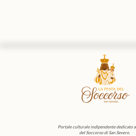
Festa del Soccorso a San Severo,
parcheggio gratuito e vigilato per i
turisti: l'accordo tra Comune,
Diocesi e associazioni
Portale culturale indipendente dedicato a
del Soccorso di San Severo.