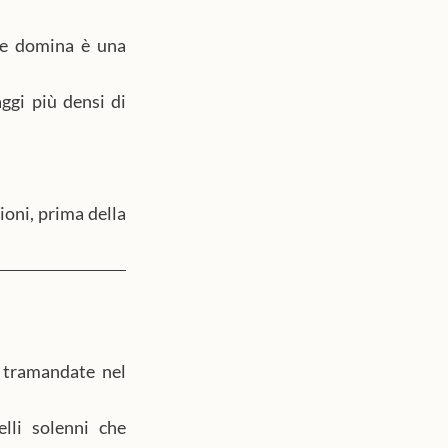
he domina è una 
gi più densi di 
oni, prima della 
 tramandate nel 
lli solenni che 