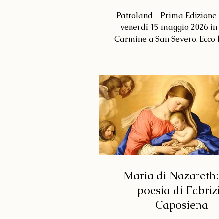
Patroland – Prima Edizione
venerdì 15 maggio 2026 in
Carmine a San Severo. Ecco 
completa di Patroland, con tut
gli artisti locali sul palco, g
della serata e le info pra
sull'evento inserito nella F
Soccorso.
Maria di Nazareth
poesia di Fabriz
Caposiena