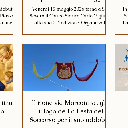
2026
 debutta
Venerdì 15 maggio 2026 torna a San
In
 Piazza
Severo il Corteo Storico Carlo V, giunto
S
la lineup
alla sua 21ª edizione. Organizzato
Pa
ti i DJ e
dall'APS Centro Culturale
d
li orari
Internazionale "L. Einaudi", l'evento
2
tiche
dedicato quest'anno al tema "Tiberio
S
esta del
De Lisolis e la Municipalità" prevede
ed
l'omaggio alla Madonna in Cattedrale
So
alle ore 18.00 e la grande sfilata in
costume d'epoca alle ore 20.00, tra le
vie del centro storico.
: una
Il rione via Marconi sceglie
io
il logo de La Festa del
Soccorso per il suo addobbo