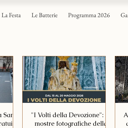
La Festa
Le Batterie
Programma 2026
Gal
a San
"I Volti della Devozione": le
A
ratuito
mostre fotografiche della