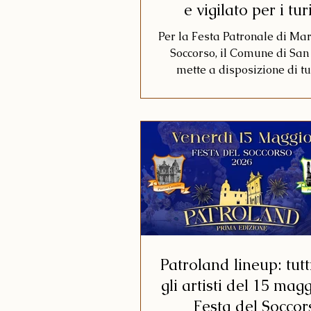
e vigilato per i turi
l'accordo tra Com
Per la Festa Patronale di Mar
Diocesi e associaz
Soccorso, il Comune di San
mette a disposizione di tur
visitatori un parcheggio gr
vigilato da circa 150 posti, a
presso lo spazio verde dei S
Aperto in due fasce orarie gi
(10:00-15:00 e 18:00-01:00) pe
giorni della festa, nasce 
collaborazione tra Amminist
Diocesi, Verux, Puma Secu
Camper Club San Seve
Patroland lineup: tutti
gli artisti del 15 magg
Festa del Soccor