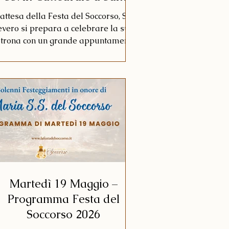
Severo
 attesa della Festa del Soccorso, San
evero si prepara a celebrare la sua
trona con un grande appuntamento
i musica sacra. Giovedì 14 maggio
026, alle ore 20.00, la Cattedrale di
anta Maria Assunta ospita la terza
izione dell'Omaggio a Maria SS. del
ccorso, promosso dall'associazione
Armonie Daune con il Coro e
Orchestra "Concentus Cordis".
Martedì 19 Maggio –
Programma Festa del
Soccorso 2026