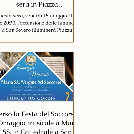
sera in Piazza
Incoronazione
esta sera, venerdì 15 maggio 2026
le 20:30, l'accensione delle luminarie
a San Severo illuminerà Piazza
coronazione al passaggio del Corteo
Storico Carlo V. A inaugurare lo
pettacolo di luci firmato dalla ditta
asi sarà la sindaca Lidya Colangelo,
che porgerà alla città l'augurio di
ona Festa Patronale 2026, in attesa
dell'abbraccio con la Vergine del
Soccorso.
erso la Festa del Soccorso:
'Omaggio musicale a Maria
SS. in Cattedrale a San