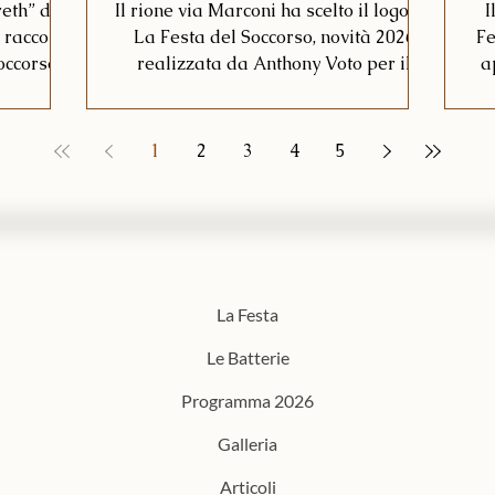
rionale
eth” di
Il rione via Marconi ha scelto il logo de
I
 racconto
La Festa del Soccorso, novità 2026
Fe
occorso,
realizzata da Anthony Voto per il
a
e alla
proprio addobbo rionale.
1
2
3
4
5
La Festa
Le Batterie
Programma 2026
Galleria
Articoli