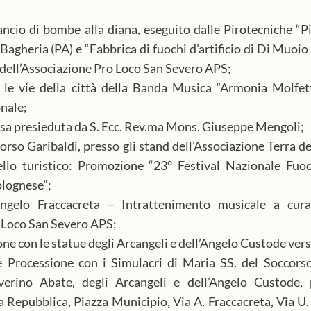
ncio di bombe alla diana, eseguito dalle Pirotecniche “Pi
agheria (PA) e “Fabbrica di fuochi d’artificio di Di Muoio
a dell’Associazione Pro Loco San Severo APS;
le vie della città della Banda Musica “Armonia Molfett
nale;
sa presieduta da S. Ecc. Rev.ma Mons. Giuseppe Mengoli;
orso Garibaldi, presso gli stand dell’Associazione Terra dei
lo turistico: Promozione “23° Festival Nazionale Fuoch
olognese”;
gelo Fraccacreta – Intrattenimento musicale a cura 
o Loco San Severo APS;
ne con le statue degli Arcangeli e dell’Angelo Custode vers
 Processione con i Simulacri di Maria SS. del Soccorso
erino Abate, degli Arcangeli e dell’Angelo Custode, p
a Repubblica, Piazza Municipio, Via A. Fraccacreta, Via U. 