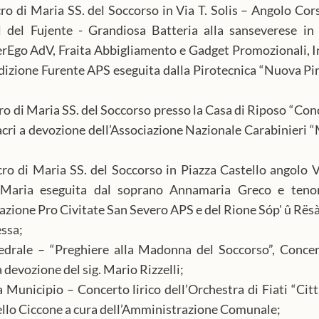
cro di Maria SS. del Soccorso in Via T. Solis – Angolo Cors
l del Fujente - Grandiosa Batteria alla sanseverese in V
erEgo AdV, Fraita Abbigliamento e Gadget Promozionali, 
dizione Furente APS eseguita dalla Pirotecnica “Nuova Pi
cro di Maria SS. del Soccorso presso la Casa di Riposo “Conc
acri a devozione dell’Associazione Nazionale Carabinieri “
cro di Maria SS. del Soccorso in Piazza Castello angolo Via
 Maria eseguita dal soprano Annamaria Greco e tenor
azione Pro Civitate San Severo APS e del Rione Sóp' û Rësà
ssa;
drale – “Preghiere alla Madonna del Soccorso”, Concerto
 devozione del sig. Mario Rizzelli;
 Municipio – Concerto lirico dell’Orchestra di Fiati “Citt
ello Ciccone a cura dell’Amministrazione Comunale;