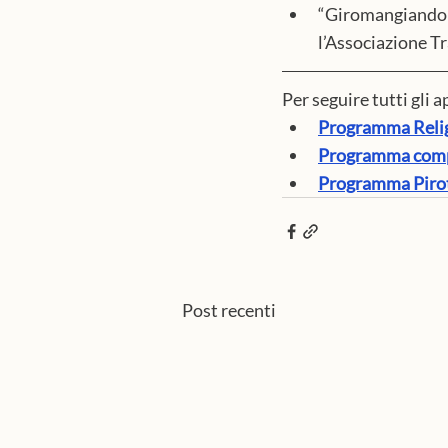
“Giromangiando
l’Associazione T
Per seguire tutti gli 
Programma Reli
Programma compl
Programma Pirote
Post recenti