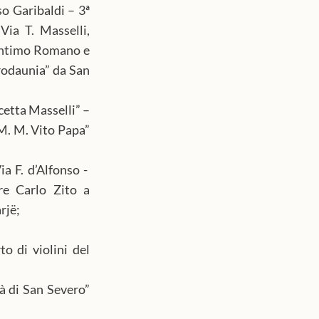
o Garibaldi – 3ª 
ia T. Masselli, 
Intimo Romano e 
rodaunia” da San 
etta Masselli” – 
M. M. Vito Papa” 
 F. d’Alfonso -  
e Carlo Zito a 
rjë;
 di violini del 
à di San Severo” 