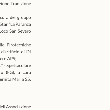
zione Tradizione 
cura del gruppo 
Star “La Paranza 
Loco San Severo 
le Pirotecniche 
’artificio di Di 
vero APS;
” - Spettacolare 
o (FG), a cura 
ernita Maria SS. 
l’Associazione 