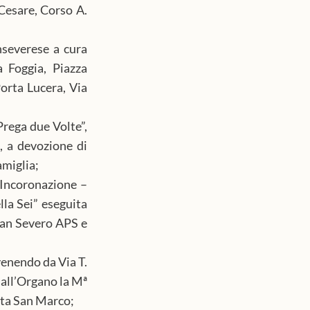
Cesare, Corso A. 
nseverese a cura 
 Foggia, Piazza 
orta Lucera, Via 
rega due Volte”, 
 a devozione di 
miglia; 
 Incoronazione – 
la Sei” eseguita 
San Severo APS e 
enendo da Via T. 
 all’Organo la Mª 
rta San Marco;