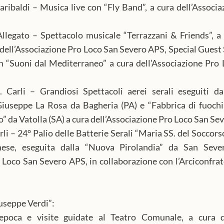
ibaldi – Musica live con “Fly Band”, a cura dell’Associa
llegato – Spettacolo musicale “Terrazzani & Friends”, a 
 dell’Associazione Pro Loco San Severo APS, Special Guest 
 “Suoni dal Mediterraneo” a cura dell’Associazione Pro 
Carli – Grandiosi Spettacoli aerei serali eseguiti dal
iuseppe La Rosa da Bagheria (PA) e “Fabbrica di fuochi d
 da Vatolla (SA) a cura dell’Associazione Pro Loco San Se
li – 24° Palio delle Batterie Serali “Maria SS. del Soccorso
nese, eseguita dalla “Nuova Pirolandia” da San Sever
 Loco San Severo APS, in collaborazione con l’Arciconfrat
seppe Verdi”: 
epoca e visite guidate al Teatro Comunale, a cura del