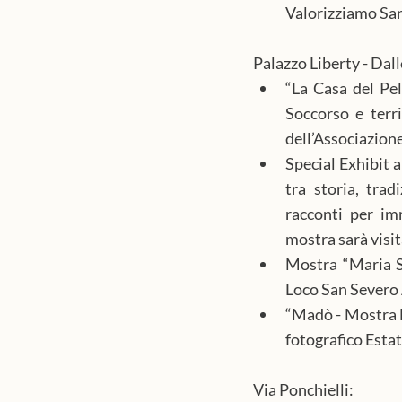
Valorizziamo Sa
Palazzo Liberty - Dall
“La Casa del Pell
Soccorso e terri
dell’Associazion
Special Exhibit 
tra storia, trad
racconti per imm
mostra sarà visit
Mostra “Maria SS
Loco San Severo 
“Madò - Mostra Fo
fotografico Estat
Via Ponchielli: 