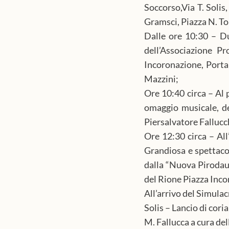
Soccorso,Via T. Solis,
Gramsci, Piazza N. To
Dalle ore 10:30 – Dur
dell’Associazione P
Incoronazione, Porta 
Mazzini;
Ore 10:40 circa – Al 
omaggio musicale, de
Piersalvatore Fallucch
Ore 12:30 circa – All
Grandiosa e spettacol
dalla “Nuova Pirodaun
del Rione Piazza Inc
All’arrivo del Simulac
Solis – Lancio di cori
M. Fallucca a cura de